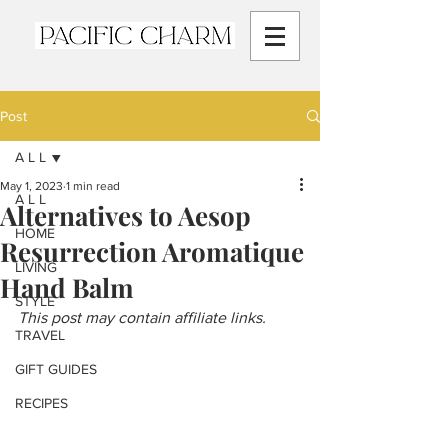
Post
A L L
May 1, 2023
1 min read
A L L
Alternatives to Aesop
HOME
Resurrection Aromatique
LIVING
Hand Balm
STYLE
This post may contain affiliate links.
TRAVEL
GIFT GUIDES
RECIPES