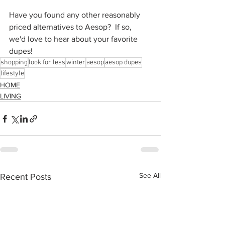
Have you found any other reasonably 
priced alternatives to Aesop?  If so, 
we'd love to hear about your favorite 
dupes!
shopping
look for less
winter
aesop
aesop dupes
lifestyle
HOME
LIVING
See All
Recent Posts