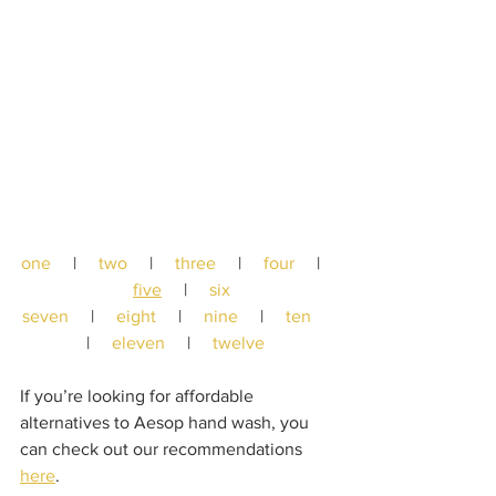
one
     |     
two
     |     
three
     |     
four
     |   
five
     |     
six
seven
     |     
eight
     |     
nine
     |     
ten
|     
eleven
     |     
twelve
If you’re looking for affordable 
alternatives to Aesop hand wash, you 
can check out our recommendations 
here
.  