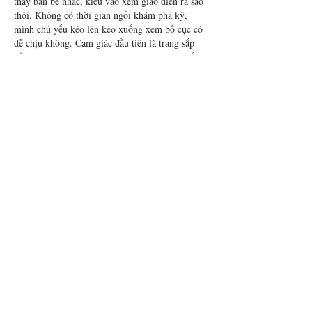
thấy bạn bè nhắc, kiểu vào xem giao diện ra sao 
thôi. Không có thời gian ngồi khám phá kỹ, 
mình chủ yếu kéo lên kéo xuống xem bố cục có 
dễ chịu không. Cảm giác đầu tiên là trang sắp 
xếp khá thoáng, nội dung chia thành từng khối 
nhìn rõ ràng nên mắt không bị rối. Mình cũng 
để ý cái menu đặt khá dễ thấy, bấm qua…
Show More
Like
Reply
bentiecesav.a.ge54.62
Jul 22
nhận định bóng đá nét
 dạo này thấy bạn bè nhắc 
hoài nên mình cũng ghé thử cho biết. Mình chỉ 
xem kiểu người dùng bình thường thôi, không 
soi kèo hay phân tích gì. Vừa vào là thấy cái 
bảng livescore kết quả xếp theo dạng cột nhìn 
khá dễ chịu, liếc phát biết ngay trận nào đang 
diễn ra và tỷ số hiện tại. Mình thích kiểu họ để 
thông tin gọn gàng, không nhồi chữ nên lướt…