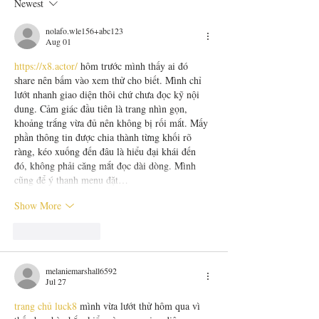
Newest
nolafo.wle156+abc123
Aug 01
https://x8.actor/
 hôm trước mình thấy ai đó 
share nên bấm vào xem thử cho biết. Mình chỉ 
lướt nhanh giao diện thôi chứ chưa đọc kỹ nội 
dung. Cảm giác đầu tiên là trang nhìn gọn, 
khoảng trắng vừa đủ nên không bị rối mắt. Mấy 
phần thông tin được chia thành từng khối rõ 
ràng, kéo xuống đến đâu là hiểu đại khái đến 
đó, không phải căng mắt đọc dài dòng. Mình 
cũng để ý thanh menu đặt…
Show More
Like
Reply
melaniemarshall6592
Jul 27
trang chủ luck8
 mình vừa lướt thử hôm qua vì 